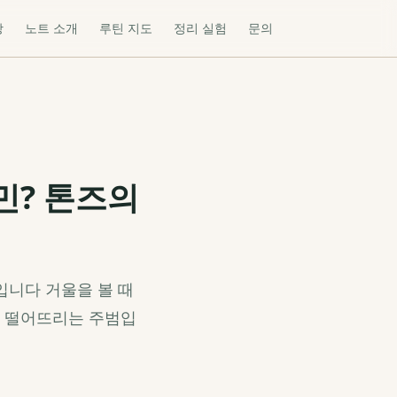
장
노트 소개
루틴 지도
정리 실험
문의
민? 톤즈의
입니다 거울을 볼 때
을 떨어뜨리는 주범입